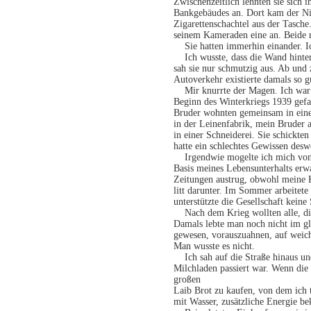
Zwischenzeitlich lehnten sie sich 
Bankgebäudes an. Dort kam der Nie
Zigarettenschachtel aus der Tasche
seinem Kameraden eine an. Beide 
Sie hatten immerhin einander. Ic
Ich wusste, dass die Wand hinter
sah sie nur schmutzig aus. Ab und
Autoverkehr existierte damals so g
Mir knurrte der Magen. Ich war 
Beginn des Winterkriegs 1939 gefa
Bruder wohnten gemeinsam in ein
in der Leinenfabrik, mein Bruder 
in einer Schneiderei. Sie schickt
hatte ein schlechtes Gewissen desw
Irgendwie mogelte ich mich von 
Basis meines Lebensunterhalts er
Zeitungen austrug, obwohl meine K
litt darunter. Im Sommer arbeitet
unterstützte die Gesellschaft kein
Nach dem Krieg wollten alle, die 
Damals lebte man noch nicht im gl
gewesen, vorauszuahnen, auf weich
Man wusste es nicht.
Ich sah auf die Straße hinaus un
Milchladen passiert war. Wenn die 
großen
Laib Brot zu kaufen, von dem ich t
mit Wasser, zusätzliche Energie b