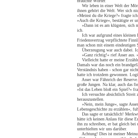
brauchte Wörter.
Wir leben in einer Welt der Mörd
ihnen gehört die Welt. Wer sich nic
»Meinst du die Kriege?« fragte ich
»Auch die Kriege«, bestätigte er u
»Dann ist es am klügsten, sich mi
ich.
Ich war aufgrund eines kleinen F
Friedensvertrag verpflichtete Finnl
man schon mit einem eindeutigen 
Überzeugung war auch dabei. Ich w
»Ganz richtig!« rief Asser aus. »
Vielleicht hatte er meine Erzählu
Damals war das noch ein brandgefä
Verständnis haben - schon gar ni
hatte ich trotzdem gewonnen. Logis
Asser war Fähnrich der Reserve. 
große Jungen. Na klar, auch das fie
»Ist das Leben bloß ein Spiel?« fra
Ich versuchte absichtlich Streit 
herauszustellen.
»Nein, mein Junge«, sagte Asser, 
Lebensgeschichte zu erzählen«, fuh
Das sagte er tatsächlich! Merkwürd
hätte ich keinen Anlass für diese 
ihn zu schreiben, er bat gleich be
unterhielten wir uns darüber.
Achtung! Dies ist meiner Meinun