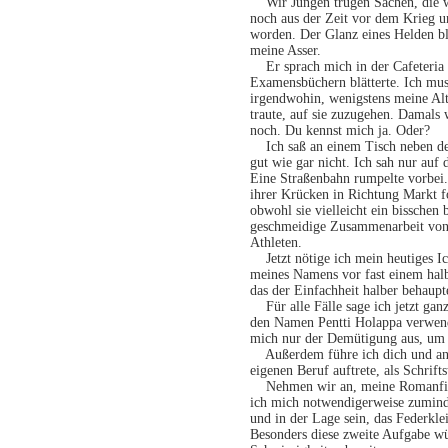
Wir Jungen trugen Sachen, die wi
noch aus der Zeit vor dem Krieg u
worden. Der Glanz eines Helden bl
meine Asser.
Er sprach mich in der Cafeteria d
Examensbüchern blätterte. Ich mu
irgendwohin, wenigstens meine Alt
traute, auf sie zuzugehen. Damals
noch. Du kennst mich ja. Oder?
Ich saß an einem Tisch neben dem
gut wie gar nicht. Ich sah nur auf 
Eine Straßenbahn rumpelte vorbei.
ihrer Krücken in Richtung Markt fo
obwohl sie vielleicht ein bissche
geschmeidige Zusammenarbeit von
Athleten.
Jetzt nötige ich mein heutiges Ic
meines Namens vor fast einem halb
das der Einfachheit halber behaupte
Für alle Fälle sage ich jetzt ganz
den Namen Pentti Holappa verwende
mich nur der Demütigung aus, um 
Außerdem führe ich dich und ande
eigenen Beruf auftrete, als Schriftst
Nehmen wir an, meine Romanfigu
ich mich notwendigerweise zumind
und in der Lage sein, das Federkl
Besonders diese zweite Aufgabe wü