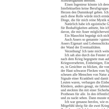
Schwierigkeiten bereiten.
Einen Ingenieur könnte ich deswe
Intellektuellen keine Berufsgrupp
Herzen den Dummkopf geben. Ich w
auch diese Rolle würde mich ermüd
Dinge, die für mich reine Mystik s
Natürlich habe ich egoistische Gr
für Boshaftigkeiten anbiete, bin 
davon, die mir Asser möglicherweis
Ein Masochist begnügt sich nich
Auch Assers so genannte >guten F
Assers Eigenart und Lebensschicksa
der Wand der Eventualitäten.
Verzeihung! Ich taste mich weite
Ich sah also durch das Fenster z
nach dem Krieg begegnete man auf
Kriegsversehrten, Einbeinigen, E
es, in Gesichter zu blicken, die v
der Haut schwarze Flecken vom Sp
scheuen alle Menschen von Natur 
Signale einer Krankheit und damit
Leuten waren, verbargen die Einb
Kleidern, anders gesagt, sie falte
und steckten ihn mit einer Sicherh
Prothesen für alle. In den öffent
und zu nackt sehen. Dann musste 
Ich war genauso herzlos, wie es 
Mitgefühl übrig für die zwei Krieg