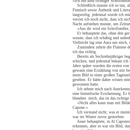
»Ich bin kein richtiger Schriftstell
Schließlich musste ich so tun, als
Finnisch sowie Ästhetik und Litera
langweilig. jedesmal wurde ich m
verriet ich noch nicht, dass ich ni
Nacht aufstehen musste, um Zeitun
»Aus dir wird ein Schriftsteller,
Er behauptete das, ohne den geri
wusste, dass ich schäbig und unbede
Vielleicht lag eine Aura um mich, d
Zumindest zehrte die Flamme des E
ich das richtig.
Bereits als Sechzehnjähriger beg
schicken, und jedesmal bekam ich 
Jahre später wurden die ersten v
gewann eine Erzählung von mir be
mein Bild in einer großen Tageszeit
gesehen. Er hätte daher wissen mü
gewonnen hatte.
Ich sehnte mich nach Anerkennung
eine himmlische Erscheinung. Er b
blendete .mich, das ist das richtige
»Nicht alles kann man mit Bilder
Capone.«
Ich verstand nicht, was er meinte
war im Winter zuvor gestorben.
Asser behauptete, in Al Capones L
erkennen, aber es war ein Bild, d