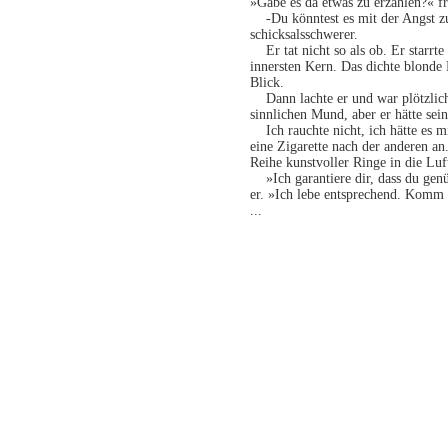
»Gäbe es da etwas zu erzählen?« fr
-Du könntest es mit der Angst z
schicksalsschwerer.
Er tat nicht so als ob. Er starrt
innersten Kern. Das dichte blonde H
Blick.
Dann lachte er und war plötzlich 
sinnlichen Mund, aber er hätte sei
Ich rauchte nicht, ich hätte es mi
eine Zigarette nach der anderen an
Reihe kunstvoller Ringe in die Luf
»Ich garantiere dir, dass du gen
er. »Ich lebe entsprechend. Kom
...