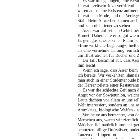
Es war mir gelungen, eine Erzähl
Literaturzeitschrift zu veröffentli
waren auf meine Existenz aufmerk
Literatur in Mode, und die Verlege
Stall. Beim Anwerben kamen auch 
und kam nicht teuer zu stehen.
Asser war auf seinem Gebiet bere
Komet. Dabei hatte er so gut wie 
Es genügte, dass er einen Raum bet
»Eine wirkliche Begabung«, hieß e
als eine vornehme Haltung, ein sch
um Illustrationen für Bücher und Ze
Dir fällt bestimmt auf, dass Asser
ihm leicht.
Wenn ich sage, dass Asser beim Be
ich bereits. Wir verkehrten .damal
man auch in einer Studentenbude h
der Herrentoilette eines Restaurant
Es war die schlechte Zeit nach de
Angst vor der Sowjetunion, welche
Leute dachten vor allem an uns sel
Welt interessiert, sondern an uns s
Atomkrieg, biologische Waffen - a
Von heute aus betrachtet, von de
Menschen aus, waren wir ziemlich 
Mädchen fiel natürlich immer irge
benutzten billige Duftwässer, pude
Tanzen die Lippen rot.