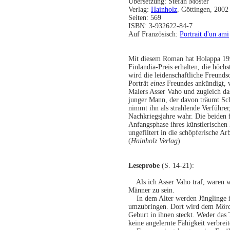
Übersetzung: Stefan Moster
Verlag:
Hainholz
, Göttingen, 2002
Seiten: 569
ISBN: 3-932622-84-7
Auf Französisch:
Portrait d'un ami
Mit diesem Roman hat Holappa 19
Finlandia-Preis erhalten, die höchs
wird die leidenschaftliche Freunds
Porträt
eines
Freundes ankündigt, w
Malers Asser Vaho und zugleich da
junger Mann, der davon träumt Sch
nimmt ihn als strahlende Verführer,
Nachkriegsjahre wahr. Die beiden 
Anfangsphase ihres künstlerischen
ungefiltert in die schöpferische Arb
(
Hainholz Verlag
)
Leseprobe
(S. 14-21):
Als ich Asser Vaho traf, waren wi
Männer zu sein.
In dem Alter werden Jünglinge in
umzubringen. Dort wird dem Mörder
Geburt in ihnen steckt. Weder da
keine angelernte Fähigkeit verbreit