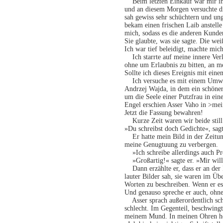
Beim letzten Einkauf war mir im 
und an diesem Morgen versuchte di
sah gewiss sehr schüchtern und unge
bekam einen frischen Laib anstelle
mich, sodass es die anderen Kunde
Sie glaubte, was sie sagte. Die we
Ich war tief beleidigt, machte mic
Ich starrte auf meine innere Verle
ohne um Erlaubnis zu bitten, an me
Sollte ich dieses Ereignis mit ein
Ich versuche es mit einem Umweg
Andrzej Wajda, in dem ein schöner 
um die Seele einer Putzfrau in ein
Engel erschien Asser Vaho in >me
Jetzt die Fassung bewahren!
Kurze Zeit waren wir beide still
»Du schreibst doch Gedichte«, sag
Er hatte mein Bild in der Zeitung
meine Genugtuung zu verbergen.
»Ich schreibe allerdings auch Pro
»Großartig!« sagte er. »Mir will 
Dann erzählte er, dass er an der 
lauter Bilder sah, sie waren im Übe
Worten zu beschreiben. Wenn er es
Und genauso spreche er auch, ohn
Asser sprach außerordentlich sch
schlecht. Im Gegenteil, beschwing
meinem Mund. In meinen Ohren hör